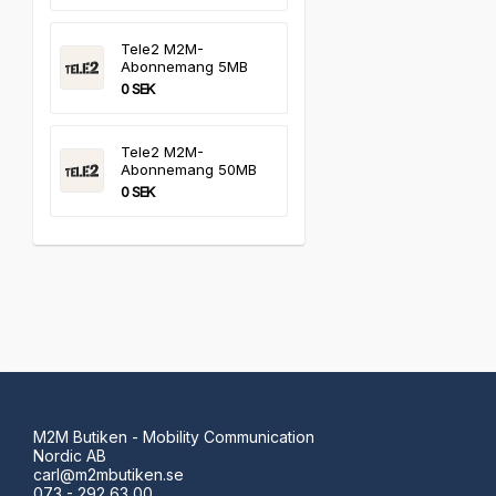
Tele2 M2M-
Abonnemang 5MB
0 SEK
Tele2 M2M-
Abonnemang 50MB
0 SEK
M2M Butiken - Mobility Communication
Nordic AB
carl@m2mbutiken.se
073 - 292 63 00