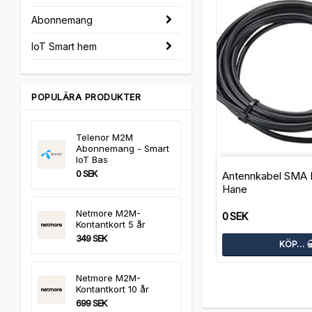
Abonnemang
IoT Smart hem
POPULÄRA PRODUKTER
Telenor M2M
Abonnemang - Smart
IoT Bas
0 SEK
Antennkabel SMA
Hane
Netmore M2M-
0 SEK
Kontantkort 5 år
349 SEK
KÖP…
Netmore M2M-
Kontantkort 10 år
699 SEK